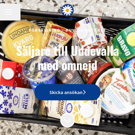
KARRIÄRMENY
Dela sidan
FÖRSÄLJNING
·
HUVUDKONTORET
Säljare till Uddevalla
med omnejd
Skicka ansökan