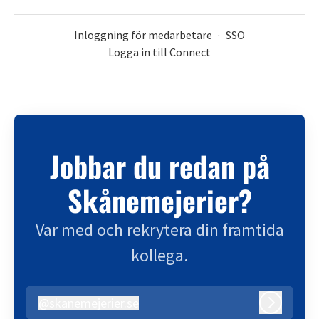
Inloggning för medarbetare
·
SSO
Logga in till Connect
Jobbar du redan på
Skånemejerier?
Var med och rekrytera din framtida
kollega.
@
skanemejerier.se
skanemejerier.se
Logga in